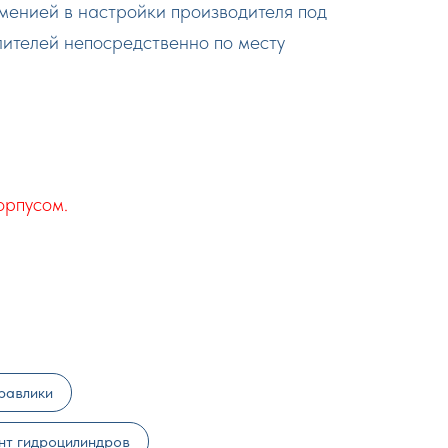
менией в настройки производителя под
лителей непосредственно по месту
орпусом.
равлики
нт гидроцилиндров