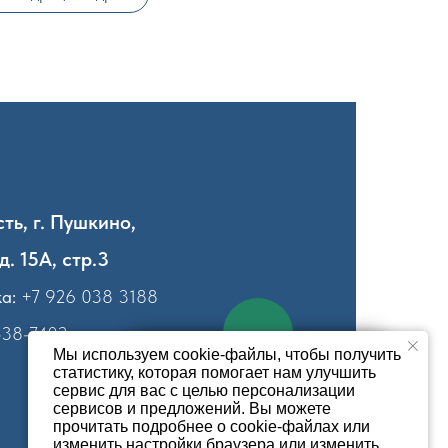
ть, г. Пушкино,
д. 15А, стр.3
а:
+7 926 038 3188
538-7402
Мы используем cookie-файлы, чтобы получить
статистику, которая помогает нам улучшить
сервис для вас с целью персонализации
Сергей Павлович
сервисов и предложений. Вы можете
Главный механик
прочитать подробнее о cookie-файлах или
изменить настройки браузера или изменить