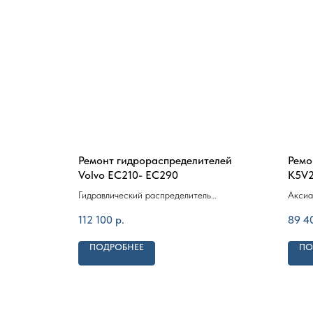
5
Ремонт гидрораспределителей
Ремо
Volvo EC210- EC290
K5V
ческий
Гидравлический распределитель
Аксиа
экскаваторов Volvo EC210, EC240,
насос
112 100
р.
89 4
EC240B, EC290
ПОДРОБНЕЕ
ПО