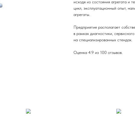
исходя из состояния агрегата и т
цикл, эксплуатационный опыт, нал
агрегаты.
Предприятие располагает собстве
в рамках диагностики, сервисног
на специализированных стендах.
Оценка 4.9 из 100 отзывов.