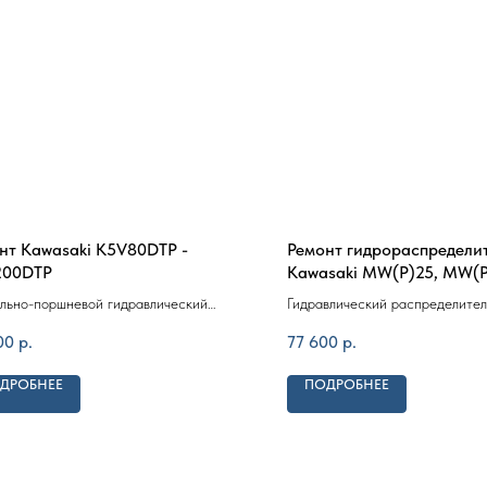
нт Kawasaki K5V80DTP -
Ремонт гидрораспредели
200DTP
Kawasaki MW(P)25, MW(
льно-поршневой гидравлический
Гидравлический распределител
 Kawasaki K5V80DTP - K5V200DTP.
(KPM) серии MW
00
р.
77 600
р.
ДРОБНЕЕ
ПОДРОБНЕЕ