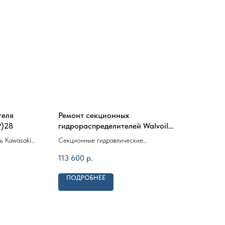
теля
Ремонт секционных
Рем
P)28
гидрораспределителей Walvoil
Акси
DVS20
ь Kawasaki
Секционные гидравлические
насо
208
распределители Walvoil серий DVS20
113 600
р.
ПОДРОБНЕЕ
П