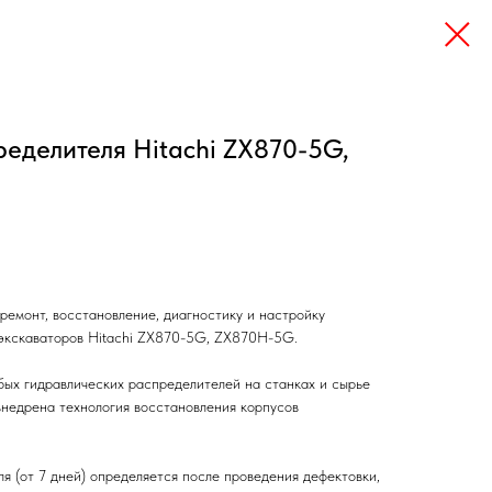
еделителя Hitachi ZX870-5G,
ремонт, восстановление, диагностику и настройку
 экскаваторов Hitachi ZX870-5G, ZX870H-5G.
бых гидравлических распределителей на станках и сырье
недрена технология восстановления корпусов
я (от 7 дней) определяется после проведения дефектовки,