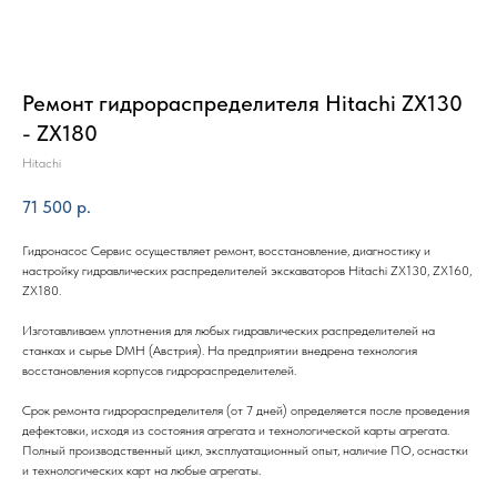
Ремонт гидрораспределителя Hitachi ZX130
- ZX180
Hitachi
71 500
р.
Гидронасос Сервис осуществляет ремонт, восстановление, диагностику и
настройку гидравлических распределителей экскаваторов Hitachi ZX130, ZX160,
ZX180.
Изготавливаем уплотнения для любых гидравлических распределителей на
станках и сырье DMH (Австрия). На предприятии внедрена технология
восстановления корпусов гидрораспределителей.
Срок ремонта гидрораспределителя (от 7 дней) определяется после проведения
дефектовки, исходя из состояния агрегата и технологической карты агрегата.
Полный производственный цикл, эксплуатационный опыт, наличие ПО, оснастки
и технологических карт на любые агрегаты.