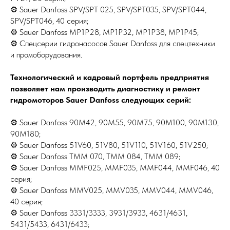
⚙ Sauer Danfoss SPV/SPT 025, SPV/SPT035, SPV/SPT044,
SPV/SPT046, 40 серия;
⚙ Sauer Danfoss MP1P28, MP1P32, MP1P38, MP1P45;
⚙ Спецсерии гидронасосов Sauer Danfoss для спецтехники
и промоборудования.
Технологический и кадровый портфель предприятия
позволяет нам производить диагностику и ремонт
гидромоторов Sauer Danfoss следующих серий:
⚙ Sauer Danfoss 90M42, 90M55, 90M75, 90M100, 90M130,
90M180;
⚙ Sauer Danfoss 51V60, 51V80, 51V110, 51V160, 51V250;
⚙ Sauer Danfoss TMM 070, TMM 084, TMM 089;
⚙ Sauer Danfoss MMF025, MMF035, MMF044, MMF046, 40
серия;
⚙ Sauer Danfoss MMV025, MMV035, MMV044, MMV046,
40 серия;
⚙ Sauer Danfoss 3331/3333, 3931/3933, 4631/4631,
5431/5433, 6431/6433;