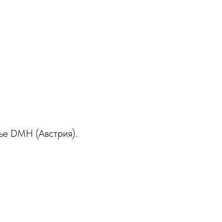
рье DMH (Австрия).