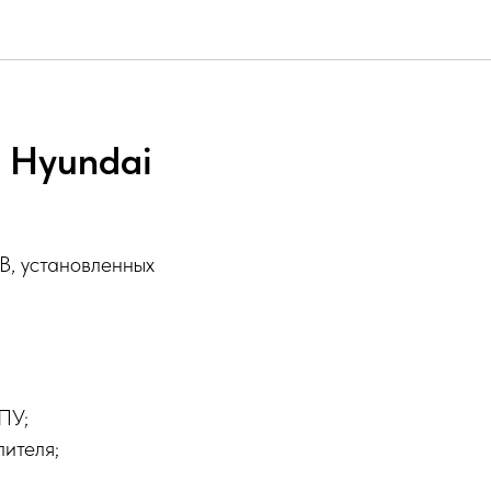
 Hyundai
B, установленных
ПУ;
ителя;