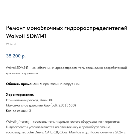
Ремонт моноблочных гидрораспределителей
Walvoil SDM141
Walvoil
38 200
р.
Walvoil SDM141 - моноблочный гидрораспределитель специально разработанный
для мини-погрузчиков.
Область применения:
фронтальные погрузчики.
Характеристики:
Номинальный расход, л/мин: 80
Максимальное давление, бар (psi): 250 (3600)
Кол-во секций: 3
Walvoil (Италия) - производитель гидравлического оборудования и агрегатов.
Гидроагрегаты устанавливаются на спецтехнику и промоборудование,
производства John Deere, CAT, JCB, Claas, Manitou и др. После слияния в 2024 с