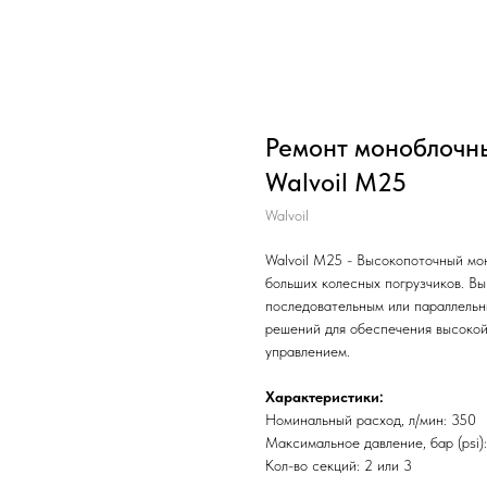
Ремонт моноблочн
Walvoil M25
Walvoil
Walvoil M25 - Высокопоточный мо
больших колесных погрузчиков. Вы
последовательным или параллельн
решений для обеспечения высокой
управлением.
Характеристики:
Номинальный расход, л/мин: 350
Максимальное давление, бар (psi)
Кол-во секций: 2 или 3