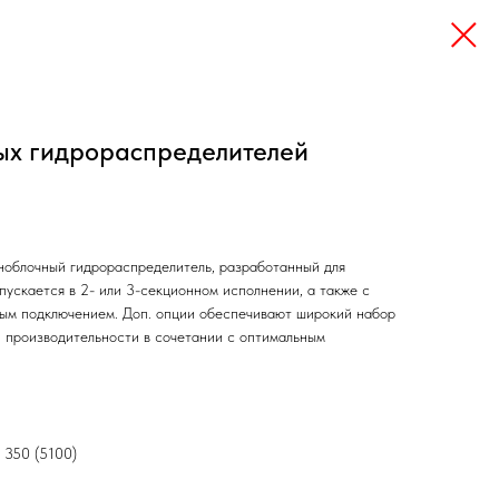
ых гидрораспределителей
ноблочный гидрораспределитель, разработанный для
пускается в 2- или 3-секционном исполнении, а также с
ым подключением. Доп. опции обеспечивают широкий набор
 производительности в сочетании с оптимальным
: 350 (5100)