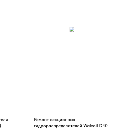
теля
Ремонт секционных
Рем
)
гидрораспределителей Walvoil D40
65E 