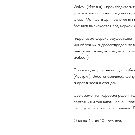
Walvoil (Италия) - производитель 
устанавливаются на спецтехнику 
Claas, Manitou и др. После слияни
брендов выпускается под маркой W
Гидронасос Сервис осуществляет 
моноблочных гидрораспределителей
мин (всех серий, вкл. модели, сня
Galtech).
Производим уплотнения для любы
(Австрия). Восстанавливаем корп
гидравлических стендах.
Срок ремонта гидрораспределител
состояния и технологической карт
эксплуатационный опыт, наличие 
Оценка 4.9 из 100 отзывов.