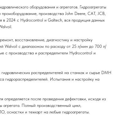
гидравлического оборудования и агрегатов. Гидроагрегаты
и промоборудование, производства John Deere, CAT, JCB,
я в 2024 с Hydrocontrol и Galtech, вся продукция данных
alvoil.
ремонт, восстановление, диагностику и настройку
 Walvoil с диапазоном по расходу от 25 л/мин до 700 л/
тые с производства и распределители Hydrocontrol и
х гидравлических распределителей на станках и сырье DMH
уса гидрораспределителей. Испытания и настройку на
я определяется после проведения дефектовки, исходя из
ы агрегата. Полный производственный цикл,
ПО, оснастки и техкарт на любые гидроагрегаты.