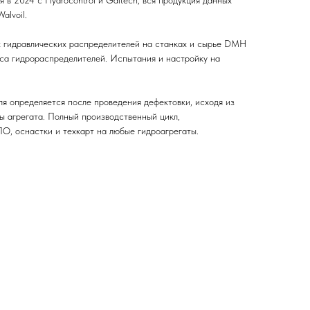
я в 2024 с Hydrocontrol и Galtech, вся продукция данных
alvoil.
х гидравлических распределителей на станках и сырье DMH
уса гидрораспределителей. Испытания и настройку на
я определяется после проведения дефектовки, исходя из
ы агрегата. Полный производственный цикл,
ПО, оснастки и техкарт на любые гидроагрегаты.