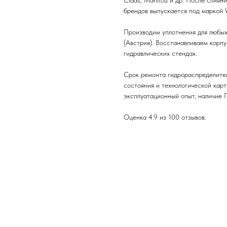
Claas, Manitou и др. После слияни
брендов выпускается под маркой W
Производим уплотнения для любы
(Австрия). Восстанавливаем корп
гидравлических стендах.
Срок ремонта гидрораспределител
состояния и технологической карт
эксплуатационный опыт, наличие 
Оценка 4.9 из 100 отзывов.