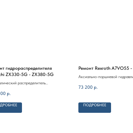
нт гидрораспределителя
Ремонт Rexroth A7VO55 
chi ZX330-5G - ZX380-5G
Аксиально-поршневой гидравл
влический распределитель
насос Rexroth A7VO55 - A7V
73 200
р.
ватора Hitachi ZX330-5G, ZX350-5G,
400
р.
0-5G
ДРОБНЕЕ
ПОДРОБНЕЕ