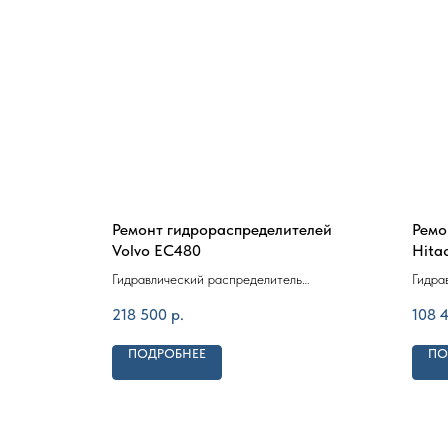
tsu 708-
Ремонт гидрораспределителей
Ремо
Volvo EC480
Hita
ос мини-
Гидравлический распределитель
Гидра
8, PC45R-8
экскаваторов Volvo EC480, EC480D
экска
218 500
р.
108 
ZX38
ПОДРОБНЕЕ
ПО