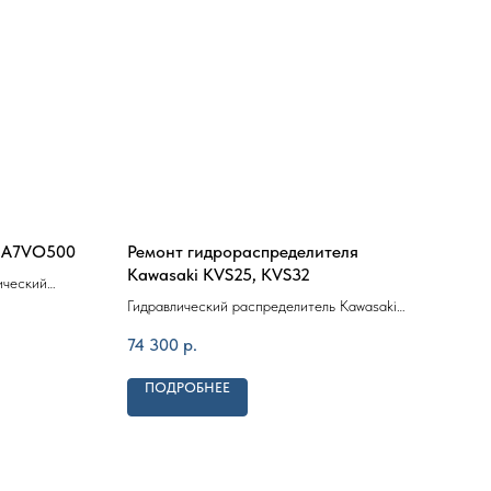
- A7VO500
Ремонт гидрораспределителя
Рем
Kawasaki KVS25, KVS32
Nab
ический
O500.
Гидравлический распределитель Kawasaki
Гидр
(KPM) серии KVS
UN22
74 300
р.
76 6
ПОДРОБНЕЕ
П