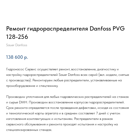
Ремонт гидрораспределителя Danfoss PVG
128-256
Sauer Danfoss
138 600
р.
Гидронасос Сервис осуществляет ремонт, восстановление, диагностику и
настройку гидрораспределителей Sauer Danfoss всех серий (вкл. модели, снятые
с производства). Ремонтируем любые распределители, устанавливаемые на
промоборудование и спецтехнику.
Производим уплотнения для любых гидравлических распределителей на станках
и сырье DMH. Производим восстановление корпусов гидрораспределителей.
Срок ремонта определяется после проведения дефектовки, исходя из состояния
и технологической карты агрегата и в среднем составляет 7 дней с учетом
изготовления комплектующих и испытаниям. Распределители в рамках
сервисного обслуживания и ремонта проходят испытания и настройку на
специализированных стендах.