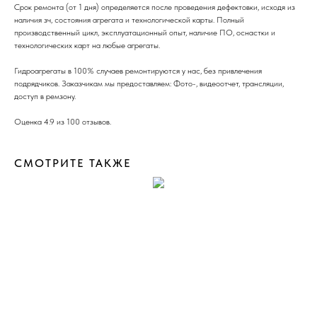
Срок ремонта (от 1 дня) определяется после проведения дефектовки, исходя из
наличия зч, состояния агрегата и технологической карты. Полный
производственный цикл, эксплуатационный опыт, наличие ПО, оснастки и
технологических карт на любые агрегаты.
Гидроагрегаты в 100% случаев ремонтируются у нас, без привлечения
подрядчиков. Заказчикам мы предоставляем: Фото-, видеоотчет, трансляции,
доступ в ремзону.
Оценка 4.9 из 100 отзывов.
СМОТРИТЕ ТАКЖЕ