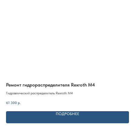
Ремонт гидрораспределителя Rexroth M4
Ре
Гидравлический распределитель Rexroth M4
Акс
PC
61 300
р.
33 
ПОДРОБНЕЕ