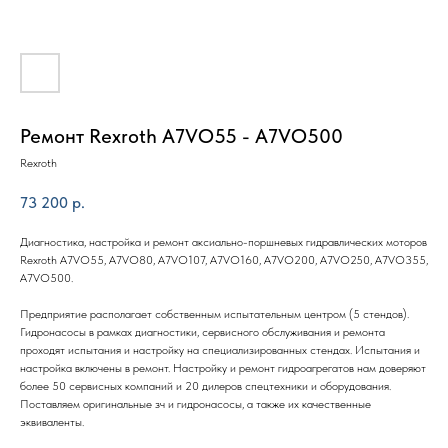
Ремонт Rexroth A7VO55 - A7VO500
Rexroth
73 200
р.
Диагностика, настройка и ремонт аксиально-поршневых гидравлических моторов
Rexroth A7VO55, A7VO80, A7VO107, A7VO160, A7VO200, A7VO250, A7VO355,
A7VO500.
Предприятие располагает собственным испытательным центром (5 стендов).
Гидронасосы в рамках диагностики, сервисного обслуживания и ремонта
проходят испытания и настройку на специализированных стендах. Испытания и
настройка включены в ремонт. Настройку и ремонт гидроагрегатов нам доверяют
более 50 сервисных компаний и 20 дилеров спецтехники и оборудования.
Поставляем оригинальные зч и гидронасосы, а также их качественные
эквиваленты.