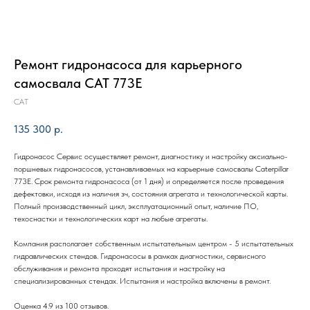
Ремонт гидронасоса для карьерного
самосвала CAT 773E
CAT
135 300
р.
Гидронасос Сервис осуществляет ремонт, диагностику и настройку аксиально-
поршневых гидронасосов, устанавливаемых на карьерные самосвалы Caterpillar
773E. Срок ремонта гидронасоса (от 1 дня) и определяется после проведения
дефектовки, исходя из наличия зч, состояния агрегата и технологической карты.
Полный производственный цикл, эксплуатационный опыт, наличие ПО,
техоснастки и технологических карт на любые агрегаты.
Компания располагает собственным испытательным центром - 5 испытательных
гидравлических стендов. Гидронасосы в рамках диагностики, сервисного
обслуживания и ремонта проходят испытания и настройку на
специализированных стендах. Испытания и настройка включены в ремонт.
Оценка 4.9 из 100 отзывов.