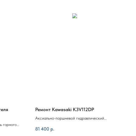
теля
Ремонт Kawasaki K3V112DP
Рем
гидр
Аксиально-поршневой гидравлический
DLS
ь горного
насос Kawasaki K3V112DP
Секц
81 400
р.
PC160
расп
95 2