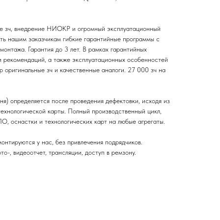
ые зч, внедрение НИОКР и огромный эксплуатационный
ять нашим заказчикам гибкие гарантийные программы с
монтажа. Гарантия до 3 лет. В рамках гарантийных
и рекомендаций, а также эксплуатационных особенностей
р оригинальные зч и качественные аналоги. 27 000 зч на
ня) определяется после проведения дефектовки, исходя из
 технологической карты. Полный производственный цикл,
О, оснастки и технологических карт на любые агрегаты.
онтируются у нас, без привлечения подрядчиков.
о-, видеоотчет, трансляции, доступ в ремзону.