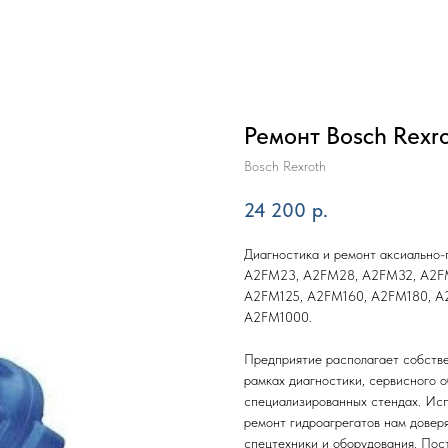
Ремонт Bosch Rexr
Bosch Rexroth
24 200
р.
Диагностика и ремонт аксиально-
A2FM23, A2FM28, A2FM32, A2F
A2FM125, A2FM160, A2FM180, A
A2FM1000.
Предприятие располагает собстве
рамках диагностики, сервисного 
специализированных стендах. Исп
ремонт гидроагрегатов нам довер
спецтехники и оборудования. Пост