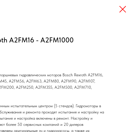
oth A2FM16 - A2FM1000
поршневых гидравлических моторов Bosch Rexroth A2FM16,
M45, A2FM56, A2FM63, A2FM80, A2FM90, A2FM107,
2FM200, A2FM250, A2FM355, A2FM500, A2FM710,
нным испытательным центром (5 стендов). Гидромоторы в
обслуживания и ремонта проходят испытания и настройку на
ытания и настройка включены в ремонт. Настройку и
яют более 50 сервисных компаний и 20 дилеров
авляем оригинальные зч и гидронасосы, а также их