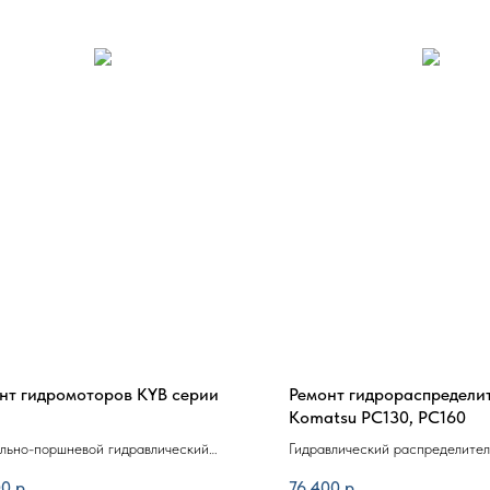
нт гидромоторов KYB серии
Ремонт гидрораспредели
Komatsu PC130, PC160
льно-поршневой гидравлический
Гидравлический распределител
 KYB MSF 18, 23
экскаватора Komatsu PC130, 
00
р.
76 400
р.