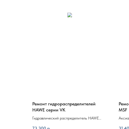
елей
Ремонт гидрораспределителей
Ремо
HAWE серии VK
MSF
ль KMX32N-
Гидравлический распределитель HAWE
Аксиа
360
серии VK
мотор
73 300
р.
31 4